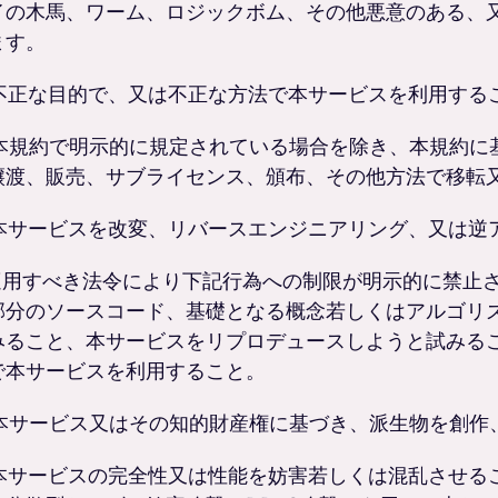
イの木馬、ワーム、ロジックボム、その他悪意のある、
ます。
. 不正な目的で、又は不正な方法で本サービスを利用する
. 本規約で明示的に規定されている場合を除き、本規約
譲渡、販売、サブライセンス、頒布、その他方法で移転
. 本サービスを改変、リバースエンジニアリング、又は逆
. 適用すべき法令により下記行為への制限が明示的に禁
部分のソースコード、基礎となる概念若しくはアルゴリ
みること、本サービスをリプロデュースしようと試みる
で本サービスを利用すること。
. 本サービス又はその知的財産権に基づき、派生物を創
. 本サービスの完全性又は性能を妨害若しくは混乱させる