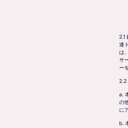
2
連
は
サ
ー
2
a
の
に
b