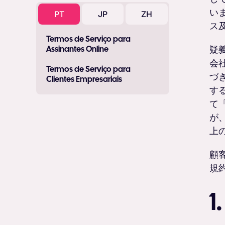
い
PT
JP
ZH
ス
Termos de Serviço para
疑義
Assinantes Online
会
Termos de Serviço para
づ
Clientes Empresariais
す
て
が
上
顧
規
1