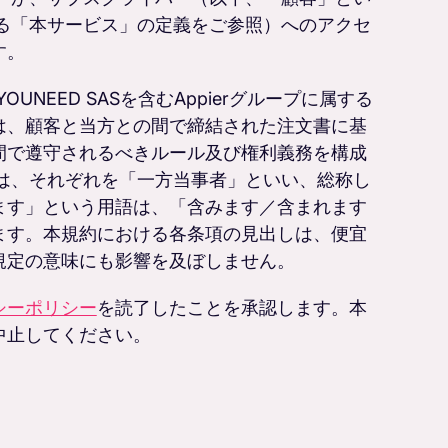
いる「本サービス」の定義をご参照）へのアクセ
す。
NEED SASを含むAppierグループに属する
は、顧客と当方との間で締結された注文書に基
間で遵守されるべきルール及び権利義務を構成
.aiは、それぞれを「一方当事者」といい、総称し
ます」という用語は、「含みます／含まれます
ます。本規約における各条項の見出しは、便宜
規定の意味にも影響を及ぼしません。
シーポリシー
を読了したことを承認します。本
中止してください。