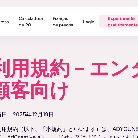
Calculadora
Fixação
Experimente
resa
Login
de ROI
de preços
gratuitamente
利用規約－エン
顧客向け
日：2025年12月19日
利用規約（以下、「本規約」といいます）は、ADYOUNE
て「AdCreative.ai」、「当社」又は「当方」とい