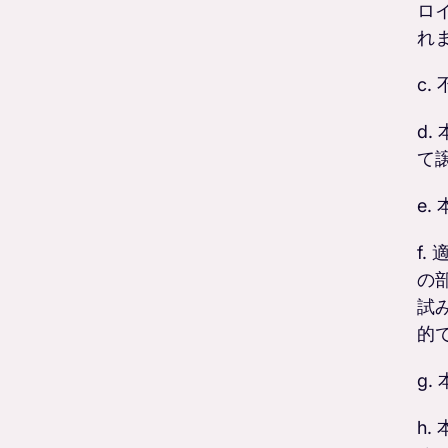
ロ
れ
c
d
て
e
f
の
試
的
g
h