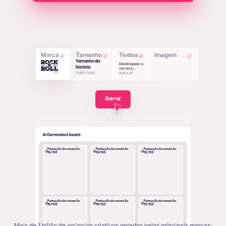
Marca
Tamanho
Textos
Imagem
Tamanho da
Desbloquear a
história
carreira...
1080x1080
Adira já!
Gerar
Pontuação de conversão
Pontuação de conversão
Pontuação de conversão
96/100
94/100
92/100
Pontuação de conversão
Pontuação de conversão
Pontuação de conversão
96/100
94/100
92/100
Mais de 1 bilião de anúncios criativos gerados pelas principais marcas: