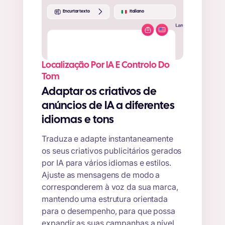
Encurtar texto
Italiano
Localização Por IA E Controlo Do
Liberte o poder da IA com AdCreative.ai! Gere criativos de
anúncios de alta conversão em minutos para o seu negócio.
Tom
Aumente as suas vendas hoje mesmo com AdCreative.ai.
Adaptar os criativos de
anúncios de IA a diferentes
idiomas e tons
Traduza e adapte instantaneamente
os seus criativos publicitários gerados
por IA para vários idiomas e estilos.
Ajuste as mensagens de modo a
corresponderem à voz da sua marca,
mantendo uma estrutura orientada
para o desempenho, para que possa
expandir as suas campanhas a nível