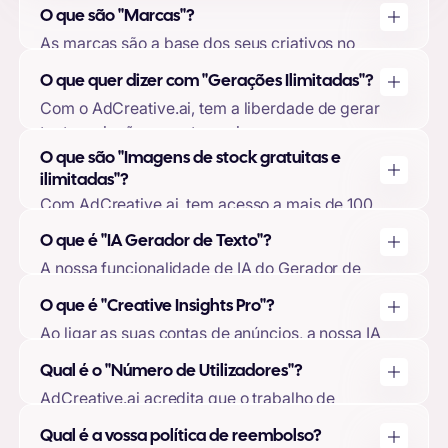
O que são "Marcas"?
As marcas são a base dos seus criativos no
AdCreative.ai. Ao criar uma marca, pode
O que quer dizer com "Gerações Ilimitadas"?
carregar o seu logótipo, cores da marca,
Com o AdCreative.ai, tem a liberdade de gerar
descrições da marca, e ligar as suas contas de
tantas criações quantas quiser,
anúncios. Isto permite que o nosso modelo de
independentemente de ter ou não utilizado
O que são "Imagens de stock gratuitas e
aprendizagem automática adapte os seus
todas as suas descargas. Só utilizará as suas
ilimitadas"?
desenhos e previsões criativas à sua marca,
transferências quando optar por descarregar
Com AdCreative.ai, tem acesso a mais de 100
assegurando a mais alta qualidade de
as suas criações geradas.
milhões de imagens de stock gratuito para
produção.
O que é "IA Gerador de Texto"?
utilizar nos seus anúncios criativos. Estas
A nossa funcionalidade de IA do Gerador de
imagens estão incluídas em cada pacote, e não
Texto permite-lhe gerar textos e manchetes
lhe será cobrada qualquer taxa adicional pela
O que é "Creative Insights Pro"?
publicitárias de alta conversão utilizando uma
sua utilização.
Ao ligar as suas contas de anúncios, a nossa IA
variedade de metodologias de copywriting.
pode analisar os seus criativos e fornecer-lhe
Esta funcionalidade está incluída em cada
Qual é o "Número de Utilizadores"?
conhecimentos que não encontrará em mais
pacote, sem custos adicionais.
AdCreative.ai acredita que o trabalho de
lado nenhum. Estas percepções podem incluir
equipa faz o sonho funcionar. É por isso que lhe
o seu CTR médio na categoria da sua marca, as
Qual é a vossa política de reembolso?
permitimos convidar utilizadores para a sua