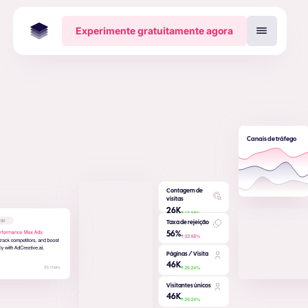
Experimente gratuitamente agora
Canais de tráfego
Contagem de
visitas
26
K
Taxa de rejeição
56
%
Páginas / Visita
46
K
Visitantes únicos
46
K