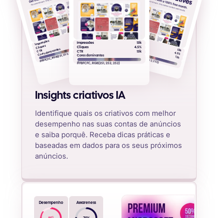
13k
4.5%
Impressões
13k
Cliques
Impressões
Impressões
13k
CTR
Cliques
Cores dominantes
Cliques
4.5%
Cores dominantes
13k
CTR
CTR
13k
#FBFCFC, RGB(251, 252, 252)
4.5%
#FBFCFC, RGB(251, 252, 252)
Cores dominantes
13k
#FBFCFC, RGB(251, 252, 252)
Insights criativos IA
Identifique quais os criativos com melhor
desempenho nas suas contas de anúncios
e saiba porquê. Receba dicas práticas e
baseadas em dados para os seus próximos
anúncios.
Desempenho
Awareness
%